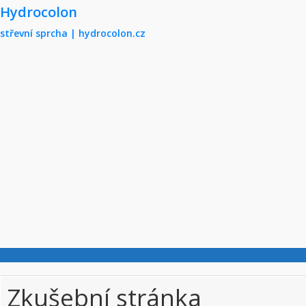
Skip to main content
Hydrocolon
střevní sprcha | hydrocolon.cz
Zkušební stránka