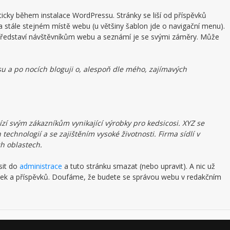
ticky během instalace WordPressu. Stránky se liší od příspěvků
a stále stejném místě webu (u většiny šablon jde o navigační menu).
se představí návštěvníkům webu a seznámí je se svými záměry. Může
usu a po nocích bloguji o, alespoň dle mého, zajímavých
ízí svým zákazníkům vynikající výrobky pro kedsicosi. XYZ se
technologií a se zajištěním vysoké životnosti. Firma sídlí v
h oblastech.
sit do
administrace
a tuto stránku smazat (nebo upravit). A nic už
nek a příspěvků. Doufáme, že budete se správou webu v redakčním