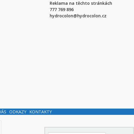
Reklama na těchto stránkách
777 769 896
hydrocolon@hydrocolon.cz
VÁS
ODKAZY
KONTAKTY