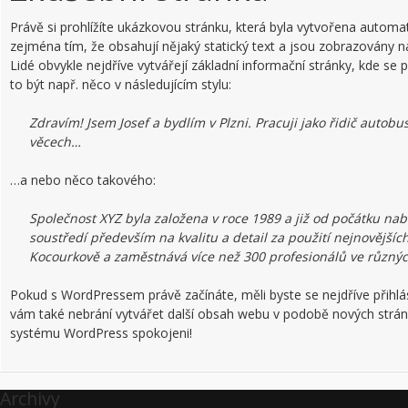
Právě si prohlížíte ukázkovou stránku, která byla vytvořena automa
zejména tím, že obsahují nějaký statický text a jsou zobrazovány n
Lidé obvykle nejdříve vytvářejí základní informační stránky, kde 
to být např. něco v následujícím stylu:
Zdravím! Jsem Josef a bydlím v Plzni. Pracuji jako řidič autob
věcech…
…a nebo něco takového:
Společnost XYZ byla založena v roce 1989 a již od počátku nab
soustředí především na kvalitu a detail za použití nejnovějších 
Kocourkově a zaměstnává více než 300 profesionálů ve různýc
Pokud s WordPressem právě začínáte, měli byste se nejdříve přihlá
vám také nebrání vytvářet další obsah webu v podobě nových strá
systému WordPress spokojeni!
Archivy