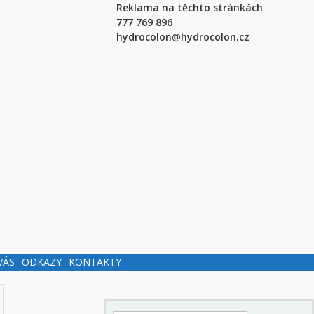
Reklama na těchto stránkách
777 769 896
hydrocolon@hydrocolon.cz
VÁS
ODKAZY
KONTAKTY