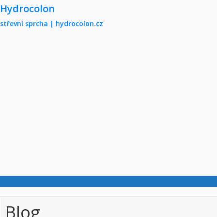
Skip to main content
Hydrocolon
střevní sprcha | hydrocolon.cz
Blog