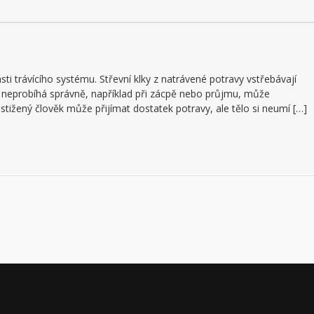
ti trávícího systému. Střevní klky z natrávené potravy vstřebávají
s neprobíhá správně, například při zácpě nebo průjmu, může
tižený člověk může přijímat dostatek potravy, ale tělo si neumí […]