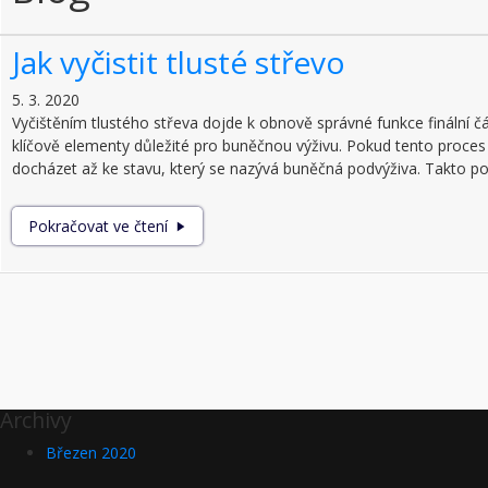
Jak vyčistit tlusté střevo
5. 3. 2020
Vyčištěním tlustého střeva dojde k obnově správné funkce finální čás
klíčově elementy důležité pro buněčnou výživu. Pokud tento proce
docházet až ke stavu, který se nazývá buněčná podvýživa. Takto pos
Jak vyčistit tlusté střevo
Pokračovat ve čtení
Archivy
Březen 2020