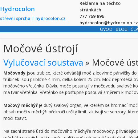
Skip to main content
Reklama na těchto
Hydrocolon
stránkách
777 769 896
střevní sprcha | hydrocolon.cz
hydrocolon@hydrocolon.cz
ÚVOD
BLOG
ČL
Močové ústrojí
Vylučovací soustava
» Močové úst
Močovody
jsou trubice, které odvádějí moč z ledvinné pánvičky
trubiček jsou přibližně 4 mm, délka kolem 25 cm. Moč neprotéká tr
močového vřeténka. Dávku moče posunují v močovodu svalové kont
má tvar vřeténka. Vřeténko se postupně posouvá směrem k močo
Močový měchýř
je dutý svalový orgán, ve kterém se hromadí moč
obsah moči v měchýři překročí určitý limit, aktivují se senzory, kte
moči zbavit.
Na zadní straně ústí do močového měchýře močovody, přivádějící m
měchýře se jejich ústí uzavře, další moč pak nemůže přitékat. K