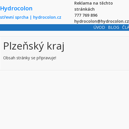
Skip to main content
Reklama na těchto
Hydrocolon
stránkách
777 769 896
střevní sprcha | hydrocolon.cz
hydrocolon@hydrocolon.cz
ÚVOD
BLOG
ČL
Plzeňský kraj
Obsah stránky se připravuje!