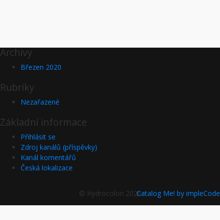
Archivy
Březen 2020
Rubriky
Nezařazené
Základní informace
Přihlásit se
Zdroj kanálů (příspěvky)
Kanál komentářů
Česká lokalizace
© Hydrocolon 2026
Catalog Me! by impleCode