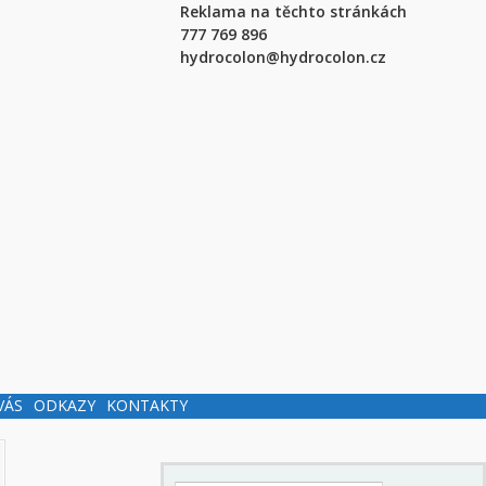
Reklama na těchto stránkách
777 769 896
hydrocolon@hydrocolon.cz
VÁS
ODKAZY
KONTAKTY