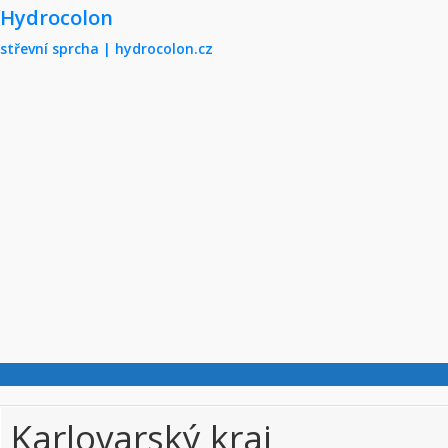
Skip to main content
Hydrocolon
střevní sprcha | hydrocolon.cz
Karlovarský kraj