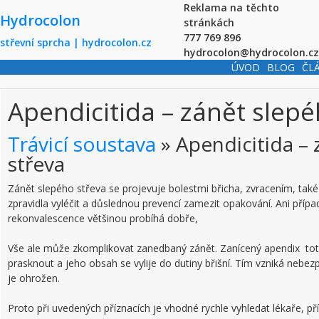
Skip to main content
Reklama na těchto
Hydrocolon
stránkách
777 769 896
střevní sprcha | hydrocolon.cz
hydrocolon@hydrocolon.cz
ÚVOD
BLOG
ČL
Apendicitida – zánět slepé
Trávicí soustava
» Apendicitida – 
střeva
Zánět slepého střeva se projevuje bolestmi břicha, zvracením, také
zpravidla vyléčit a důslednou prevencí zamezit opakování. Ani přípa
rekonvalescence většinou probíhá dobře,
Vše ale může zkomplikovat zanedbaný zánět. Zanícený apendix tot
prasknout a jeho obsah se vylije do dutiny břišní. Tím vzniká nebezp
je ohrožen.
Proto při uvedených příznacích je vhodné rychle vyhledat lékaře, 