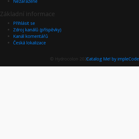
Nezařazené
Základní informace
Přihlásit se
Zdroj kanálů (příspěvky)
Kanál komentářů
Česká lokalizace
© Hydrocolon 2026
Catalog Me! by impleCode