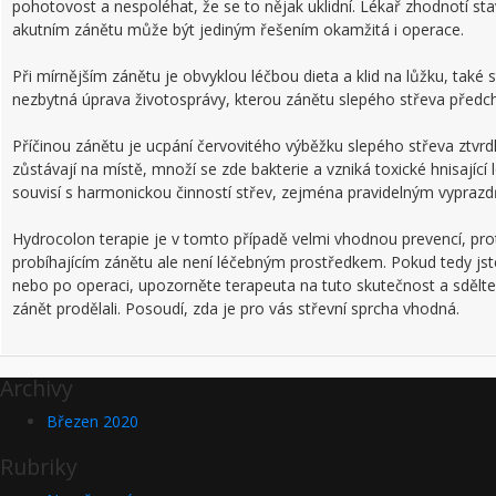
pohotovost a nespoléhat, že se to nějak uklidní. Lékař zhodnotí sta
akutním zánětu může být jediným řešením okamžitá i operace.
Při mírnějším zánětu je obvyklou léčbou dieta a klid na lůžku, také
nezbytná úprava životosprávy, kterou zánětu slepého střeva předc
Příčinou zánětu je ucpání červovitého výběžku slepého střeva ztvrdl
zůstávají na místě, množí se zde bakterie a vzniká toxické hnisající
souvisí s harmonickou činností střev, zejména pravidelným vypraz
Hydrocolon terapie je v tomto případě velmi vhodnou prevencí, protož
probíhajícím zánětu ale není léčebným prostředkem. Pokud tedy js
nebo po operaci, upozorněte terapeuta na tuto skutečnost a sdělte
zánět prodělali. Posoudí, zda je pro vás střevní sprcha vhodná.
Archivy
Březen 2020
Rubriky