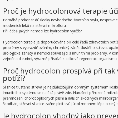
Proč je hydrocolonová terapie úč
Pomáhá překonat důsledky nevhodného životního stylu, nesprávné ži
moderních léků na střevní mikrofloru.
Při léčbě jakých nemocí lze hydrocolon využít?
Hydrocolon terapie je doporučována při celé řadě zdravotních potíží.
problémy s vyprazdňováním, chronický zánět tlustého střeva, opa
urologické záněty a nemoci související s imunitními problémy. V kom
zejména dietními, výrazně přispívá k celkové regeneraci organismu.
Proč hydrocolon prospívá při tak
potíží?
Sliznice tlustého střeva je nejdůležitějším obraným systémem lidské
imunitního systému se nalézá právě zde. Narušení přirozené mikrob
přemnožení choroboplodných plísní a dalších škodlivých mikroorgan
škodlivin, střevní sliznice začne plnit svůj úkol mnohem lépe a celý 
Je hydrocolon vhodný jako preven