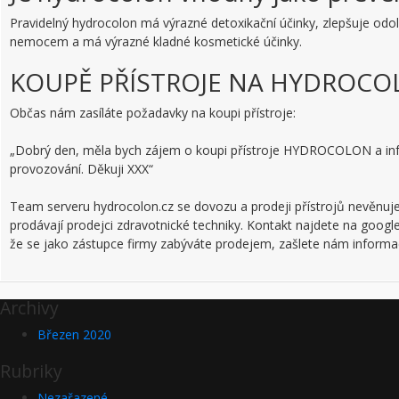
Pravidelný hydrocolon má výrazné detoxikační účinky, zlepšuje od
nemocem a má výrazné kladné kosmetické účinky.
KOUPĚ PŘÍSTROJE NA HYDROC
Občas nám zasíláte požadavky na koupi přístroje:
„Dobrý den, měla bych zájem o koupi přístroje HYDROCOLON a i
provozování. Děkuji XXX“
Team serveru hydrocolon.cz se dovozu a prodeji přístrojů nevěnuje. 
prodávají prodejci zdravotnické techniky. Kontakt najdete na goog
že se jako zástupce firmy zabýváte prodejem, zašlete nám informac
Archivy
Březen 2020
Rubriky
Nezařazené