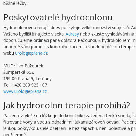
běžné léčby.
Poskytovatelé hydrocolonu
Hydrocolonovou terapii dnes poskytuje velké množství subjektů. Ad
Vašeho bydliště najdete v sekci
Adresy
nebo zkuste vyhledávání na
doporučujeme ordinaci pana doktora Pažourka. S hydrokolonem maj
odborně vám poradí i s kontraindikacemi a vhodnou délkou terapie.
webu
urologiepraha
.cz
MUDr. Ivo Pažourek
Šumperská 652
199 00 Praha 9, Letňany
Tel: +420 283 923 187
www.urologiepraha.cz
Jak hydrocolon terapie probíhá?
Pacientovi vleže na lůžku je do konečníku zavedena tenká sonda, k
filtrované vody a vodu s odpadními látkami zároveň odvádí. Pacient 
lehkou pokrývkou. Celé ošetření je bez zápachu, není bolestivé a p
nepříjemné.