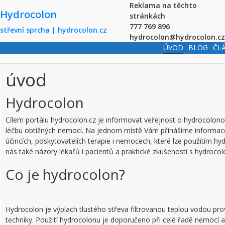
Skip to main content
Reklama na těchto
Hydrocolon
stránkách
777 769 896
střevní sprcha | hydrocolon.cz
hydrocolon@hydrocolon.cz
ÚVOD
BLOG
ČL
úvod
Hydrocolon
Cílem portálu hydrocolon.cz je informovat veřejnost o hydrocolono
léčbu obtížných nemocí. Na jednom místě Vám přinášíme informace
účincích, poskytovatelích terapie i nemocech, které lze použitím hyd
nás také názory lékařů i pacientů a praktické zkušenosti s hydrocolo
Co je hydrocolon?
Hydrocolon je výplach tlustého střeva filtrovanou teplou vodou pr
techniky. Použití hydrocolonu je doporučeno při celé řadě nemocí a