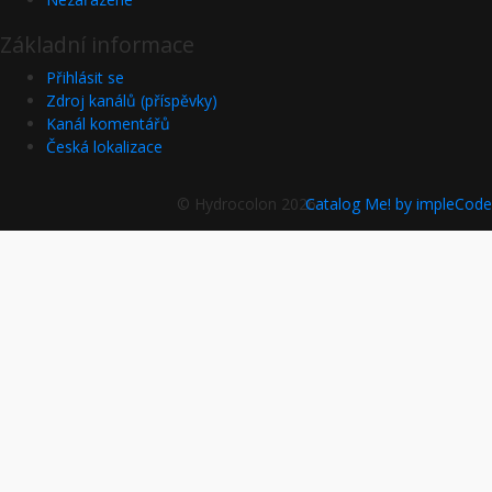
Základní informace
Přihlásit se
Zdroj kanálů (příspěvky)
Kanál komentářů
Česká lokalizace
© Hydrocolon 2026
Catalog Me! by impleCode