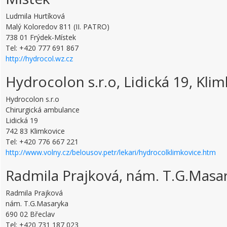
Ludmila Hurtíková
Malý Koloredov 811 (II. PATRO)
738 01 Frýdek-Místek
Tel: +420 777 691 867
http://hydrocol.wz.cz
Hydrocolon s.r.o, Lidická 19, Kli
Hydrocolon s.r.o
Chirurgická ambulance
Lidická 19
742 83 Klimkovice
Tel: +420 776 667 221
http://www.volny.cz/belousov.petr/lekari/hydrocolklimkovice.htm
Radmila Prajková, nám. T.G.Masar
Radmila Prajková
nám. T.G.Masaryka
690 02 Břeclav
Tel: +420 731 187 023