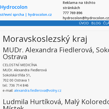
Skip to main content
Reklama na těchto
Hydrocolon
stránkách
777 769 896
střevní sprcha | hydrocolon.cz
hydrocolon@hydrocolon.cz
ÚVOD
BLOG
ČL
Moravskoslezský kraj
MUDr. Alexandra Fiedlerová, Soko
Ostrava
CELOSTNÍ MEDICÍNA
MUDr. Alexandra Fiedlerová
Sokolská třída 51,
702 00 Ostrava 1
tel.: 736 714 846
e-mail:
alexandra.fiedlerova@volny.cz
Ludmila Hurtíková, Malý Koloredo
Místek