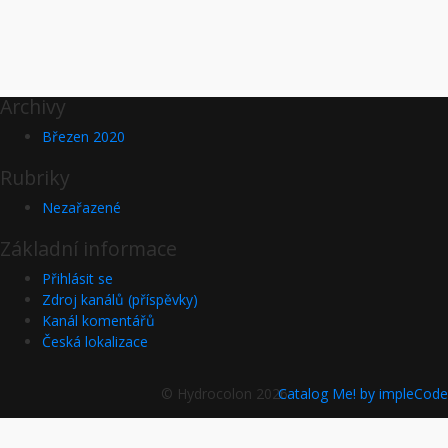
Archivy
Březen 2020
Rubriky
Nezařazené
Základní informace
Přihlásit se
Zdroj kanálů (příspěvky)
Kanál komentářů
Česká lokalizace
© Hydrocolon 2026
Catalog Me! by impleCode