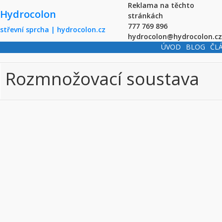
Skip to main content
Reklama na těchto
Hydrocolon
stránkách
777 769 896
střevní sprcha | hydrocolon.cz
hydrocolon@hydrocolon.cz
ÚVOD
BLOG
ČL
Rozmnožovací soustava