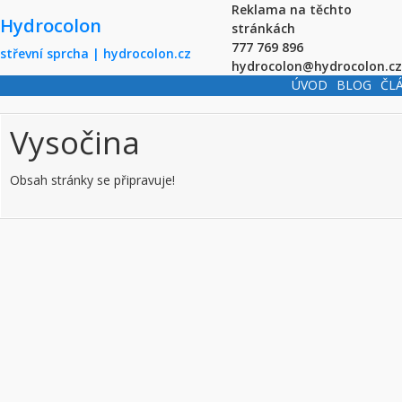
Skip to main content
Reklama na těchto
Hydrocolon
stránkách
777 769 896
střevní sprcha | hydrocolon.cz
hydrocolon@hydrocolon.cz
ÚVOD
BLOG
ČL
Vysočina
Obsah stránky se připravuje!