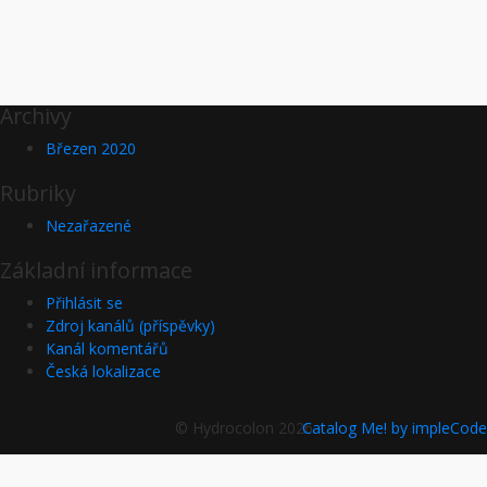
Archivy
Březen 2020
Rubriky
Nezařazené
Základní informace
Přihlásit se
Zdroj kanálů (příspěvky)
Kanál komentářů
Česká lokalizace
© Hydrocolon 2026
Catalog Me! by impleCode