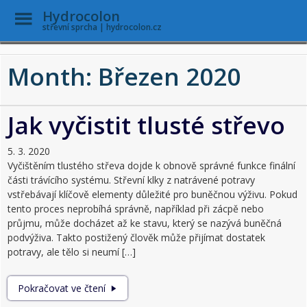
Toggle
Hydrocolon
Menu
střevní sprcha | hydrocolon.cz
Skip to main content
Month:
Březen 2020
Jak vyčistit tlusté střevo
5. 3. 2020
Vyčištěním tlustého střeva dojde k obnově správné funkce finální
části trávícího systému. Střevní klky z natrávené potravy
vstřebávají klíčově elementy důležité pro buněčnou výživu. Pokud
tento proces neprobíhá správně, například při zácpě nebo
průjmu, může docházet až ke stavu, který se nazývá buněčná
podvýživa. Takto postižený člověk může přijímat dostatek
potravy, ale tělo si neumí […]
Jak vyčistit tlusté střevo
Pokračovat ve čtení