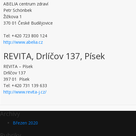
ABELIA centrum zdraví
Petr Schönbek
Žižkova 1
370 01 České Budějovice
Tel: +420 723 800 124
http://www.abelia.cz
REVITA, Drlíčov 137, Písek
REVITA – Písek
Drlíčov 137
397 01 Písek
Tel: +420 731 139 633
http://www.revita-j.cz/
Archivy
Březen 2020
Rubriky