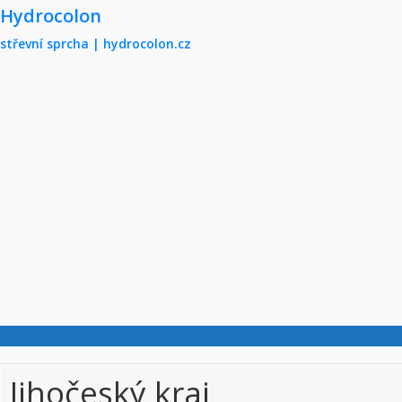
Skip to main content
Hydrocolon
střevní sprcha | hydrocolon.cz
Jihočeský kraj