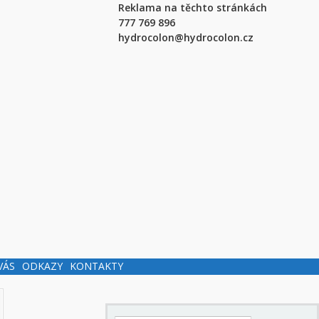
Reklama na těchto stránkách
777 769 896
hydrocolon@hydrocolon.cz
VÁS
ODKAZY
KONTAKTY